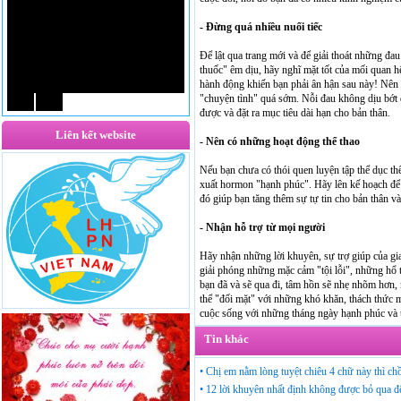
- Đừng quá nhiều nuối tiếc
Để lật qua trang mới và để giải thoát những đau
thuốc" êm dịu, hãy nghĩ mặt tốt của mối quan 
hành động khiến bạn phải ân hận sau này! Nên
"chuyện tình" quá sớm. Nỗi đau không dịu bớt 
được và đặt ra mục tiêu dài hạn cho bản thân.
Liên kết website
- Nên có những hoạt động thể thao
Nếu bạn chưa có thói quen luyện tập thể dục thể 
xuất hormon "hạnh phúc". Hãy lên kế hoạch để 
đó giúp bạn tăng thêm sự tự tin cho bản thân v
- Nhận hỗ trợ từ mọi người
Hãy nhận những lời khuyên, sự trợ giúp của gia
giải phóng những mặc cảm "tội lỗi", những hổ t
bạn đã và sẽ qua đi, tâm hồn sẽ nhẹ nhõm hơn, 
thể "đối mặt" với những khó khăn, thách thức 
cuộc sống với những tháng ngày hạnh phúc và 
Tin khác
•
Chị em nằm lòng tuyệt chiêu 4 chữ này thì ch
•
12 lời khuyên nhất định không được bỏ qua đ