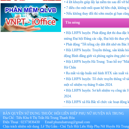
•
4 lời khuyên giúp lấy lại niềm tin sau đổ vỡ h
•
7 điều cho một mối quan hệ bền chặt, không tá
•
Nếu không thay đổi thì sớm muộn gì bạn cũng s
Tin nóng
•
Hội LHPN huyện: Phát động đợt thi đua đặc bi
mừng Đại hội Đảng các cấp, Đại hội thi đua yê
•
Phát động “Tết trồng cây đời đời nhớ ơn Bá
•
Hội LHPN huyện: Truyền thông, sân khấu hóa
động Bình đẳng giới và phòng ngừa ứng phó với
•
Hội LHPN huyện Hà Trung: Trao hỗ trợ “Mái ấ
Hà Châu
•
Ra mắt và tập huấn mô hình HTX sản xuất và
•
Hội LHPN huyện: Tổ chức truyền thông về tác h
một số nhiệm vụ tháng 9 năm 2024.
•
Hội LHPN huyện: Sơ kết nhiệm vụ công tác Hộ
2024.
•
Hội LHPN xã Hà Bắc tổ chức các hoạt động k
BẢN QUYỀN SỬ DỤNG THUỘC HỘI LIÊN HIỆP PHỤ NỮ HUYỆN HÀ TRUNG
Địa Chỉ : Tiểu Khu 6 Thị Trấn Hà Trung Thanh Hóa
Điện Thoại : 02373836430 Email:phunuhatrung@gmail.com
Chịu trách nhiệm nội dung :Lê Thị Gấm - Chủ Tịch Hội Liên Hiệp Phụ Nữ Huyện Hà Trun