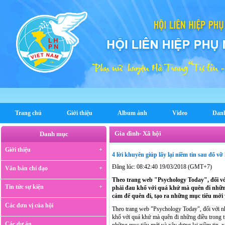
Trang chủ
Giới thiệu
Album ảnh
Video
Dan
Gia đình- Xã hội
Danh mục
Giới thiệu
4 lời khuyên giúp lấy lại niềm tin sau đổ v
Đăng lúc: 08:42:40 19/03/2018 (GMT+7)
Văn bản chỉ đạo
Theo trang web "Psychology Today", đối với
Tin tức sự kiện
phải đau khổ với quá khứ mà quên đi những 
cảm để quên đi, tạo ra những mục tiêu mới v
Các đơn vị của hội
Theo trang web "Psychology Today", đối với nhi
khổ với quá khứ mà quên đi những điều trong tư
Các dự án
những mục tiêu mới và xây dựng lại niềm tin, x