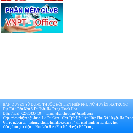
BẢN QUYỀN SỬ DỤNG THUỘC HỘI LIÊN HIỆP PHỤ NỮ HUYỆN HÀ TRUNG
Địa Chỉ : Tiểu Khu 6 Thị Trấn Hà Trung Thanh Hóa
Điện Thoại : 02373836430 Email:phunuhatrung@gmail.com
Chịu trách nhiệm nội dung :Lê Thị Gấm - Chủ Tịch Hội Liên Hiệp Phụ Nữ Huyện Hà Trun
Ghi rõ nguồn tin "hatrung.phunuthanhhoa.com.vn" khi phát hành lại nội dung trên
Cổng thông tin điện tủ Hôi Liên Hiệp Phụ Nữ Huyện Hà Trung