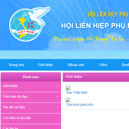
Trang chủ
Giới thiệu
Album ảnh
Video
Dan
Giới thiệu
Danh mục
Giới thiệu
Ban Chấp hành
Văn bản chỉ đạo
Quá trình phát triến
Tin tức sự kiện
Các đơn vị của hội
Các dự án