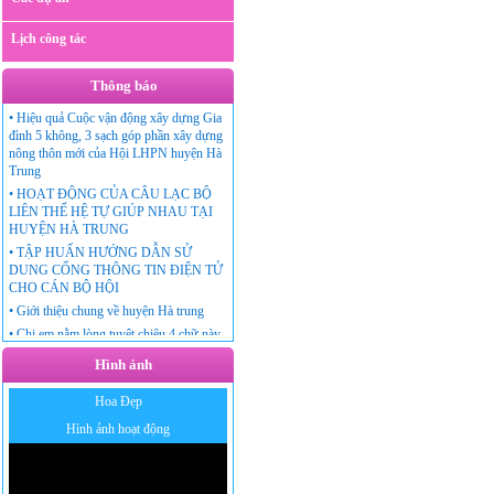
Lịch công tác
Thông báo
•
Hiệu quả Cuộc vận động xây dựng Gia
đình 5 không, 3 sạch góp phần xây dựng
nông thôn mới của Hội LHPN huyện Hà
Trung
•
HOẠT ĐỘNG CỦA CÂU LẠC BỘ
LIÊN THẾ HỆ TỰ GIÚP NHAU TẠI
HUYỆN HÀ TRUNG
•
TẬP HUẤN HƯỚNG DẪN SỬ
DUNG CỔNG THÔNG TIN ĐIỆN TỬ
CHO CÁN BỘ HỘI
•
Giới thiệu chung về huyện Hà trung
•
Chị em nằm lòng tuyệt chiêu 4 chữ này
thì chồng gia trưởng, độc đoán đến đâu
Hình ảnh
cũng phải ngả mũ kính phục vợ!
Hoa Đẹp
Hình ảnh hoạt động