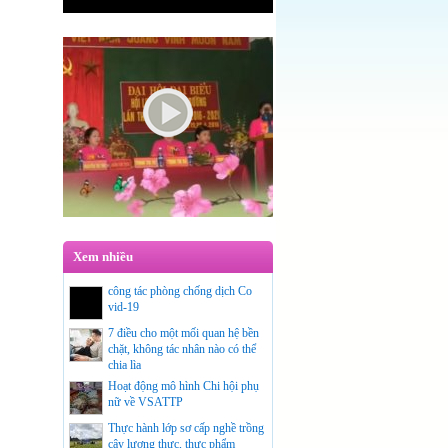
Xem nhiều
công tác phòng chống dịch Co
vid-19
7 điều cho một mối quan hệ bền
chặt, không tác nhân nào có thể
chia lìa
Hoạt động mô hình Chi hội phụ
nữ về VSATTP
Thực hành lớp sơ cấp nghề trồng
cây lương thưc, thực phẩm