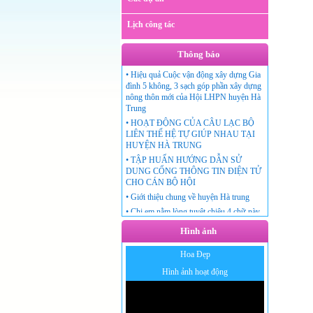
Lịch công tác
Thông báo
•
Hiệu quả Cuộc vận động xây dựng Gia
đình 5 không, 3 sạch góp phần xây dựng
nông thôn mới của Hội LHPN huyện Hà
Trung
•
HOẠT ĐỘNG CỦA CÂU LẠC BỘ
LIÊN THẾ HỆ TỰ GIÚP NHAU TẠI
HUYỆN HÀ TRUNG
•
TẬP HUẤN HƯỚNG DẪN SỬ
DUNG CỔNG THÔNG TIN ĐIỆN TỬ
CHO CÁN BỘ HỘI
•
Giới thiệu chung về huyện Hà trung
•
Chị em nằm lòng tuyệt chiêu 4 chữ này
thì chồng gia trưởng, độc đoán đến đâu
Hình ảnh
cũng phải ngả mũ kính phục vợ!
Hoa Đẹp
Hình ảnh hoạt động