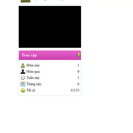
Hội LHPN huyện trao Mái ấm
tình thươnh
Truy cập
Hôm nay:
1
Hôm qua:
0
Tuần này:
1
Tháng này:
0
Tất cả:
11115