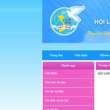
Trang chủ
Giới thiệu
Album 
Trang ch
Danh mục
Giới thiệu
HỘI LHP
Văn bản chỉ đạo
Tin tức sự kiện
Các đơn vị của hội
Các dự án