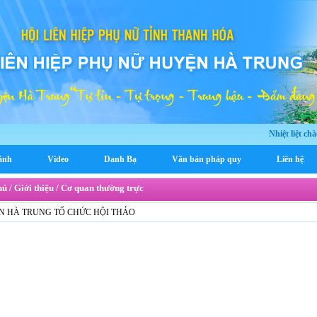
Nhiệt liệt ch
ảnh
Video
Danh Bạ
Văn bản pháp quy
Liên hệ
ủ / Giới thiệu / Cơ quan thường trực
N HÀ TRUNG TỔ CHỨC HỘI THẢO