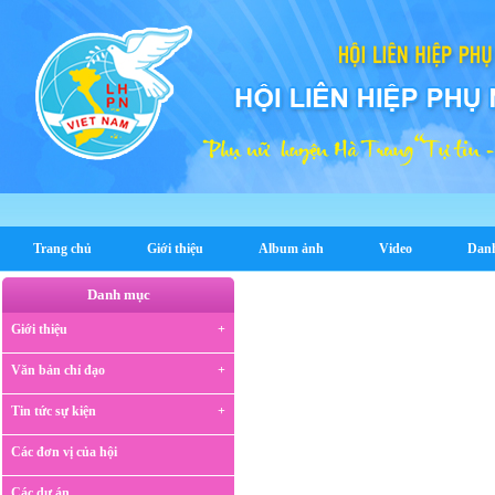
Trang chủ
Giới thiệu
Album ảnh
Video
Dan
Danh mục
Giới thiệu
Văn bản chỉ đạo
Tin tức sự kiện
Các đơn vị của hội
Các dự án