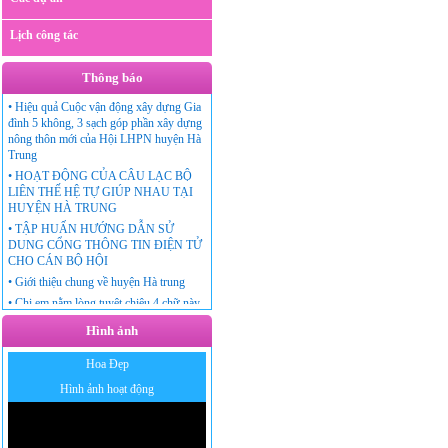
Lịch công tác
Thông báo
•
Hiệu quả Cuộc vận động xây dựng Gia
đình 5 không, 3 sạch góp phần xây dựng
nông thôn mới của Hội LHPN huyện Hà
Trung
•
HOẠT ĐỘNG CỦA CÂU LẠC BỘ
LIÊN THẾ HỆ TỰ GIÚP NHAU TẠI
HUYỆN HÀ TRUNG
•
TẬP HUẤN HƯỚNG DẪN SỬ
DUNG CỔNG THÔNG TIN ĐIỆN TỬ
CHO CÁN BỘ HỘI
•
Giới thiệu chung về huyện Hà trung
•
Chị em nằm lòng tuyệt chiêu 4 chữ này
thì chồng gia trưởng, độc đoán đến đâu
Hình ảnh
cũng phải ngả mũ kính phục vợ!
Hoa Đẹp
Hình ảnh hoạt động