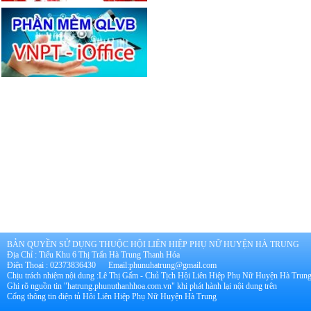
BẢN QUYỀN SỬ DỤNG THUỘC HỘI LIÊN HIỆP PHỤ NỮ HUYỆN HÀ TRUNG
Địa Chỉ : Tiểu Khu 6 Thị Trấn Hà Trung Thanh Hóa
Điện Thoại : 02373836430 Email:phunuhatrung@gmail.com
Chịu trách nhiệm nội dung :Lê Thị Gấm - Chủ Tịch Hội Liên Hiệp Phụ Nữ Huyện Hà Trun
Ghi rõ nguồn tin "hatrung.phunuthanhhoa.com.vn" khi phát hành lại nội dung trên
Cổng thông tin điện tủ Hôi Liên Hiệp Phụ Nữ Huyện Hà Trung